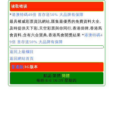
读取错误
*
港澳特碼49倍 首存送50% 大品牌有保障
最具權威彩票資訊網站,匯集最優秀的免費資料大全,
及時提供天下彩,天空彩票與你同行,香港掛牌,香港馬
會資料,含有六合寶典,香港馬會開獎結果 *
港澳特碼4
9倍 首存送50% 大品牌有保障
返回上級欄目
返回網站首頁
普通版
|3G版本
默認:繁體|
簡體
報時:8-6 16:39 星期四